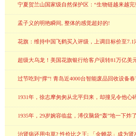
宁夏贺兰山国家级自然保护区：“生物链越来越完
孟子义的明艳瞬间, 整体的感觉超好的!
花旗：维持中国飞鹤买入评级，上调目标价至7.1
超级大乌龙！美国花旗银行给客户误转81万亿美元
过节吃到“撑”! 青岛近4000台智能废品回收设备
1931年，徐志摩匆匆从北平归来，却撞见令他心
1935年，29岁婉容临盆，溥仪脑袋“轰”地一下
治肾病还用虫草? 性价比之王: 「金蝉花」成为肾