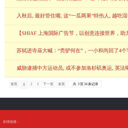
入秋后, 最好管住嘴, 这“一瓜两果”特伤人, 越吃
【SHIAF 上海国际广告节，以创意连接世界，助
苏轼进寺庙大喊：“秃驴何在”，一小和尚回了4
威胁逮捕中方运动员, 或不参加洛杉矶奥运, 英
首页
2
3
下一页
末页
共
3
页
34
条记录
1
友情链接：