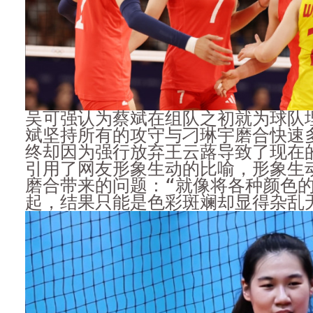
吴可强认为蔡斌在组队之初就为球队
斌坚持所有的攻守与刁琳宇磨合快速
终却因为强行放弃王云蕗导致了现在
引用了网友形象生动的比喻，形象生
磨合带来的问题：“就像将各种颜色
起，结果只能是色彩斑斓却显得杂乱