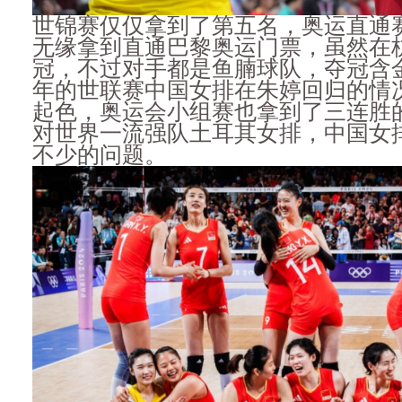
世锦赛仅仅拿到了第五名，奥运直通
无缘拿到直通巴黎奥运门票，虽然在
冠，不过对手都是鱼腩球队，夺冠含
年的世联赛中国女排在朱婷回归的情
起色，奥运会小组赛也拿到了三连胜
对世界一流强队土耳其女排，中国女
不少的问题。