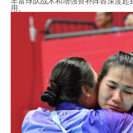
丰富球队战术和增强替补阵容深度起
用。