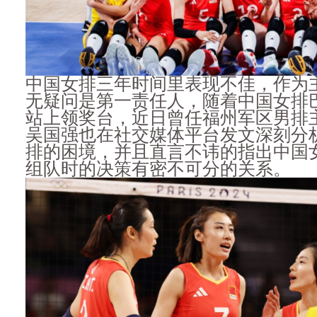
中国女排三年时间里表现不佳，作为
无疑问是第一责任人，随着中国女排
站上领奖台，近日曾任福州军区男排
吴国强也在社交媒体平台发文深刻分
排的困境，并且直言不讳的指出中国
组队时的决策有密不可分的关系。