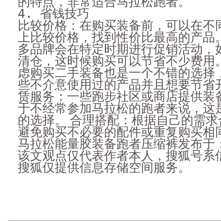
的特点，非常适合马拉松跑者。
4. 省钱技巧
比较价格：在购买装备前，可以在不
上比较价格，找到性价比最高的产品。
多品牌会在特定时期进行促销活动，
清仓，这时候购买可以节省不少费用。
虑购买二手装备也是一个不错的选择
些不介意使用过的产品并且想要节省开
赁服务：一些跑步社区或商店提供装
于不经常参加马拉松的跑者来说，这
的选择。 合理搭配：根据自己的需求
避免购买不必要的配件或重复购买相
马拉松能量胶装备跑者压缩裤发布于
该文观点仅代表作者本人，搜狐号系
搜狐仅提供信息存储空间服务。