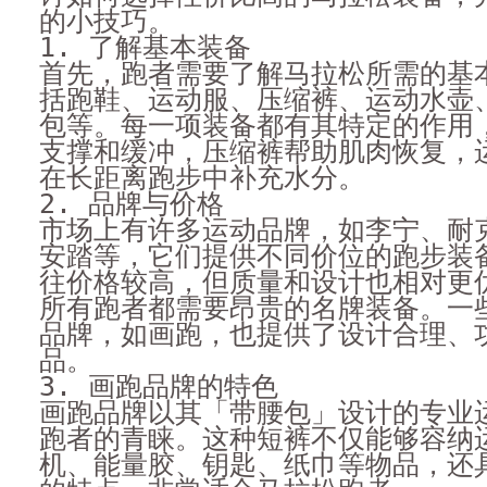
的小技巧。
1. 了解基本装备
首先，跑者需要了解马拉松所需的基
括跑鞋、运动服、压缩裤、运动水壶
包等。每一项装备都有其特定的作用
支撑和缓冲，压缩裤帮助肌肉恢复，
在长距离跑步中补充水分。
2. 品牌与价格
市场上有许多运动品牌，如李宁、耐
安踏等，它们提供不同价位的跑步装
往价格较高，但质量和设计也相对更
所有跑者都需要昂贵的名牌装备。一
品牌，如画跑，也提供了设计合理、
品。
3. 画跑品牌的特色
画跑品牌以其「带腰包」设计的专业
跑者的青睐。这种短裤不仅能够容纳
机、能量胶、钥匙、纸巾等物品，还